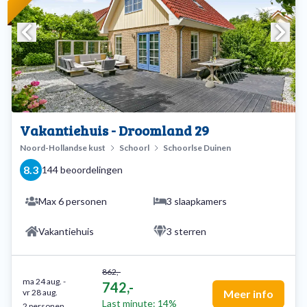
Vakantiehuis - Droomland 29
Noord-Hollandse kust
Schoorl
Schoorlse Duinen
8.3
144 beoordelingen
Max 6 personen
3 slaapkamers
Vakantiehuis
3 sterren
862,-
ma 24 aug.
-
742,-
vr 28 aug.
Meer info
Last minute: 14%
2 personen