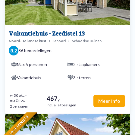
Vakantiehuis - Zeedistel 13
Noord-Hollandse kust
Schoorl
Schoorlse Duinen
8.2
86 beoordelingen
Max 5 personen
2 slaapkamers
Vakantiehuis
3 sterren
vr 30 okt.
-
467,-
ma 2 nov.
Meer info
Incl. alle toeslagen
2 personen
LAST MINUTE