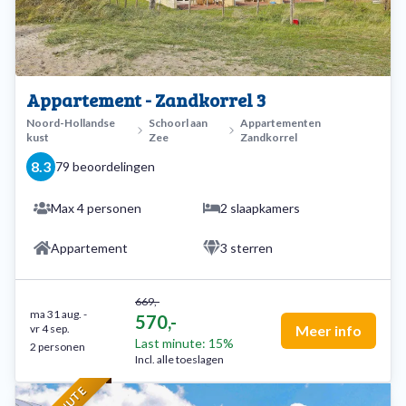
Appartement - Zandkorrel 3
Noord-Hollandse
Schoorl aan
Appartementen
kust
Zee
Zandkorrel
8.3
79 beoordelingen
Max 4 personen
2 slaapkamers
Appartement
3 sterren
669,-
ma 31 aug.
-
570,-
vr 4 sep.
Meer info
Last minute: 15%
2 personen
Incl. alle toeslagen