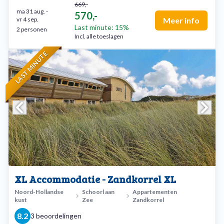
669,-
ma 31 aug.
-
570,-
vr 4 sep.
Meer info
Last minute: 15%
2 personen
Incl. alle toeslagen
LAST MINUTE
XL Accommodatie - Zandkorrel XL
Noord-Hollandse
Schoorl aan
Appartementen
kust
Zee
Zandkorrel
8.2
3 beoordelingen