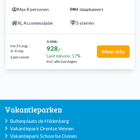
Max 8 personen
4 slaapkamers
XL Accommodatie
3 sterren
1.106,-
ma 31 aug.
-
928,-
vr 4 sep.
Meer info
Last minute: 17%
2 personen
Incl. alle toeslagen
Vakantieparken
Buitenplaats de Hildenberg
Vakantiepark Drentse Vennen
Vakantiepark Schoorlse Duinen