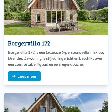
Museumdorp Orvelte
– Stap terug in de tijd en beleef
het Drentse verleden.
Museumdorp Orvelte
is
regelmatig het decor voor bijzondere evenementen,
gezellige markten en leuke theatervoorstellingen.
Borgervilla 172
Golfbaan Exloo
– sla een balletje midden in de natuur.
Borgervilla 172 is een luxueuze 6-persoons villa in Exloo,
Tegenover Villapark de Hondsrug zit
Golfpark Exloo
,
Drenthe. De woning is stijlvol ingericht en beschikt over
een prachtige 18-hole-golfbaan voor beginners en
een comfortabel ligbad en een regendouche.
gevorderden.
Lees meer
Galerieën, ateliers en beeldentuinen
- In de nabije
omgeving van het park valt nog veel meer te ontdekken.
Bijvoorbeeld een dagje struinen langs de vele
galerieën,
ateliers en beeldentuinen
in de nabije omgeving.