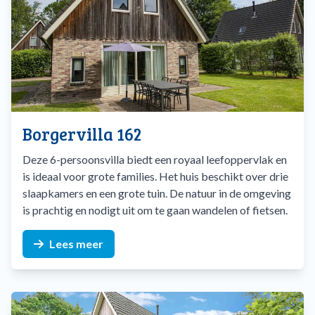
Contactloos inchecken
Wist je dat Villapark de Hondsrug één van de eerste
contactloze vakantieparken in Nederland is? Dit betekent
dat je jouw vakantiewoning kunt openen met een
persoonlijke toegangscode. Geen gedoe met inchecken of
met sleutels. En mocht je toch even hulp nodig hebben, dan is
Borgervilla 162
er op aankomst- en vertrekdagen altijd iemand op het park
Deze 6-persoonsvilla biedt een royaal leefoppervlak en
om te helpen!
is ideaal voor grote families. Het huis beschikt over drie
slaapkamers en een grote tuin. De natuur in de omgeving
Vakantie in Drenthe op jouw manier
is prachtig en nodigt uit om te gaan wandelen of fietsen.
Bekijk hieronder de vakantiehuizen en boek jouw favoriete
woning!
Lees meer