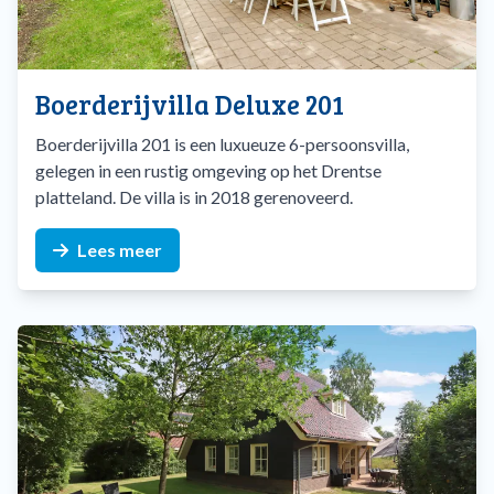
zorgen voor rust en privacy.
Ontdek Drenthe vanuit Exloo
Boerderijvilla Deluxe 201
De directe omgeving biedt volop mogelijkheden om je
vakantie helemaal naar eigen wens in te vullen: van dierentuin
Boerderijvilla 201 is een luxueuze 6-persoonsvilla,
tot hunebedden en van speelbossen tot wandelingen en
gelegen in een rustig omgeving op het Drentse
uitstapjes:
platteland. De villa is in 2018 gerenoveerd.
Wandelen en fietsen
– Geniet van het
Lees meer
uitgestrekte
Hondsruggebied
met bossen, vennen,
heidevelden en hunebedden. Duizenden jaren lang gaven
mensen vorm aan een landschap dat van alle tijden is.
Ben je met kinderen loop dan direct vanuit het park
het
Sabeltandtijgerspoor
, een speelroute van zo’n 2
kilometer lang.
Schaapskudde Exloo
- Van april tot oktober trekt de