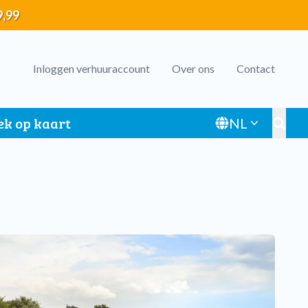
9,99
Header
Inloggen verhuuraccount
Over ons
Contact
menu
ek op kaart
NL
Toggl