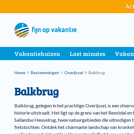
Overslaan
Act
en
naar
de
algemene
inhoud
gaan
Main
Vakantiehuizen
Last minutes
Vakan
navigation
Breadcrumb
Home
Bestemmingen
Overijssel
Balkbrug
Balkbrug
Balkbrug, gelegen in het prachtige Overijssel, is een sfeervo
historie uitstraalt. Het ligt op de grens van het Reestdal e
Sallandse Heuvelrug, twee natuurgebieden die uitnodigen 
fietstochten. Ontdek het charmante landschap van kronkel