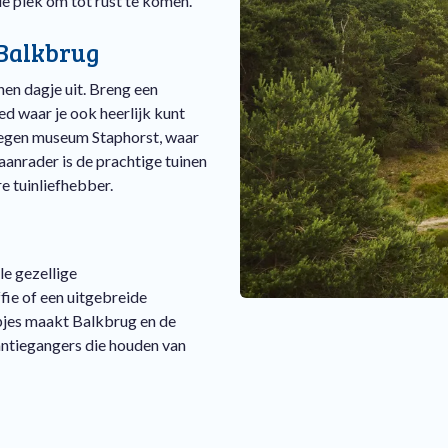
e plek om tot rust te komen.
 Balkbrug
en dagje uit. Breng een
d waar je ook heerlijk kunt
elegen museum Staphorst, waar
 aanrader is de prachtige tuinen
e tuinliefhebber.
e gezellige
ie of een uitgebreide
apjes maakt Balkbrug en de
ntiegangers die houden van