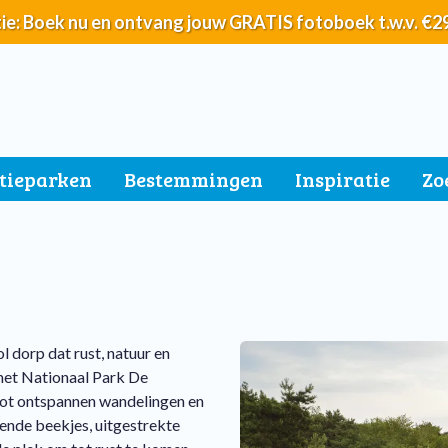
ie: Boek nu en ontvang jouw GRATIS fotoboek t.w.v. €2
tieparken
Bestemmingen
Inspiratie
Zo
l dorp dat rust, natuur en
n het Nationaal Park De
tot ontspannen wandelingen en
ende beekjes, uitgestrekte