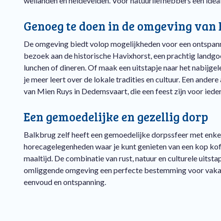
weilanden en heidevelden. Voor natuurliefhebbers een ideal
Genoeg te doen in de omgeving van
De omgeving biedt volop mogelijkheden voor een ontspann
bezoek aan de historische Havixhorst, een prachtig landgoe
lunchen of dineren. Of maak een uitstapje naar het nabijg
je meer leert over de lokale tradities en cultuur. Een andere
van Mien Ruys in Dedemsvaart, die een feest zijn voor ieder
Een gemoedelijke en gezellig dorp
Balkbrug zelf heeft een gemoedelijke dorpssfeer met enkel
horecagelegenheden waar je kunt genieten van een kop koff
maaltijd. De combinatie van rust, natuur en culturele uitst
omliggende omgeving een perfecte bestemming voor vaka
eenvoud en ontspanning.