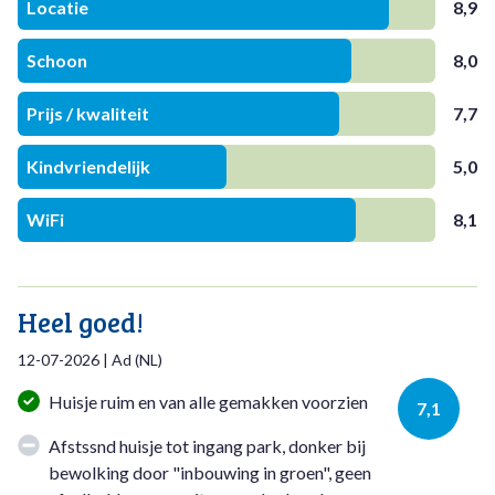
Locatie
8,9
Schoon
8,0
Prijs / kwaliteit
7,7
Kindvriendelijk
5,0
WiFi
8,1
Heel goed!
12-07-2026
|
Ad
(
NL
)
Huisje ruim en van alle gemakken voorzien
7,1
Afstssnd huisje tot ingang park, donker bij
bewolking door "inbouwing in groen", geen