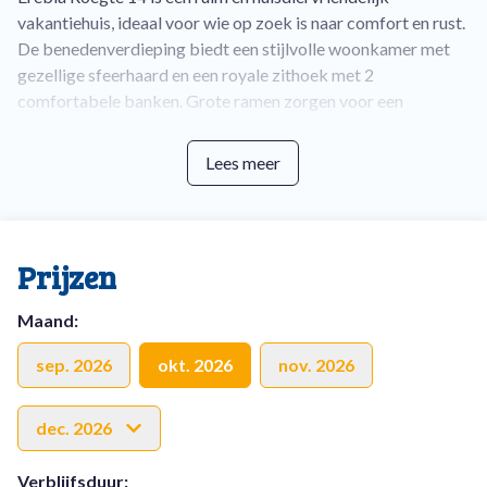
vakantiehuis, ideaal voor wie op zoek is naar comfort en rust.
De benedenverdieping biedt een stijlvolle woonkamer met
gezellige sfeerhaard en een royale zithoek met 2
comfortabele banken. Grote ramen zorgen voor een
prachtig uitzicht op de tuin en laten veel daglicht binnen. De
open keuken is van alle gemakken voorzien, met een
Lees meer
vaatwasser, combimagnetron, oven en een grote koelkast.
Op de benedenverdieping bevindt zich tevens een
slaapkamer met een badkamer en suite. Ideaal voor de
Prijzen
gasten die niet graag trappen loopt of minder goed te been
zijn. In de hal vind je een apart toilet en aangrenzend een
Maand
:
praktische bijkeuken met een wasmachine en droger.
sep. 2026
okt. 2026
nov. 2026
De bovenverdieping beschikt over 2 ruime slaapkamers met
comfortabele boxspringbedden. Hier geniet je van een
dec. 2026
goede nachtrust in een stille omgeving. De badkamer is
compleet met een douchecabine, een wastafel en toilet.
Verblijfsduur
: