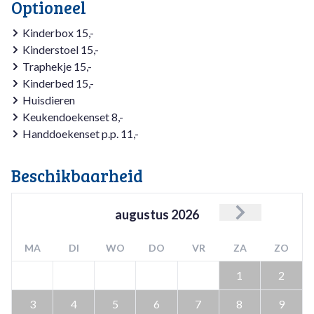
Optioneel
Kinderbox 15,-
Kinderstoel 15,-
Traphekje 15,-
Kinderbed 15,-
Huisdieren
Keukendoekenset 8,-
Handdoekenset p.p. 11,-
Beschikbaarheid
augustus
2026
MA
DI
WO
DO
VR
ZA
ZO
1
2
3
4
5
6
7
8
9