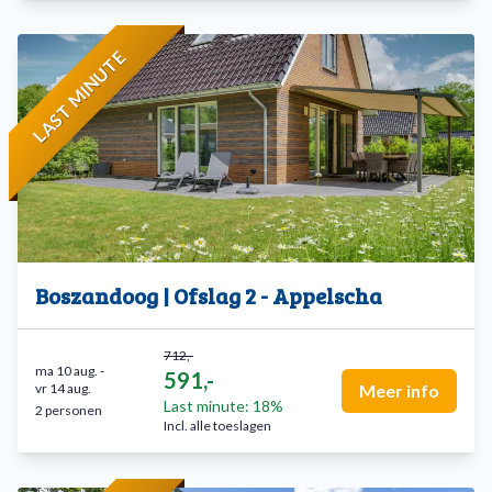
LAST MINUTE
Boszandoog | Ofslag 2 - Appelscha
712,-
ma 10 aug.
-
591,-
vr 14 aug.
Meer info
Last minute: 18%
2 personen
Incl. alle toeslagen