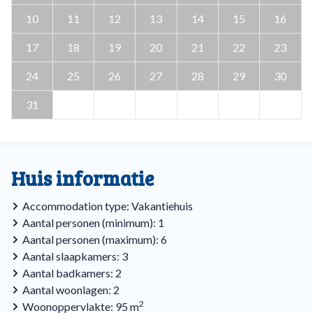
10
11
12
13
14
15
16
17
18
19
20
21
22
23
24
25
26
27
28
29
30
31
Huis informatie
Accommodation type: Vakantiehuis
Aantal personen (minimum): 1
Aantal personen (maximum): 6
Aantal slaapkamers: 3
Aantal badkamers: 2
Aantal woonlagen: 2
2
Woonoppervlakte: 95 m