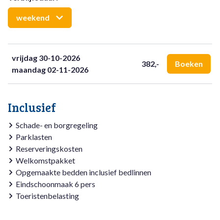
De tuin rondom de woning biedt volop privacy en ruimte
weekend
voor ontspanning. Geniet van zonnige dagen op het terras
met comfortabele tuinmeubelen. Of je nu graag een boek
leest, van de zon geniet of samen dineert in de buitenlucht,
vrijdag 30-10-2026
deze tuin is de ideale plek.
382,-
Boeken
maandag 02-11-2026
Inclusief
Schade- en borgregeling
Parklasten
Reserveringskosten
Welkomstpakket
Opgemaakte bedden inclusief bedlinnen
Eindschoonmaak 6 pers
Toeristenbelasting