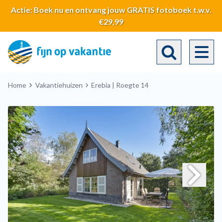
Overslaan
Actie: Boek nu en ontvang jouw GRATIS fotoboek t.w.v.
en
€29,99
naar
de
algemene
inhoud
Toggle search 
gaan
Breadcrumb
Home
Vakantiehuizen
Erebia | Roegte 14