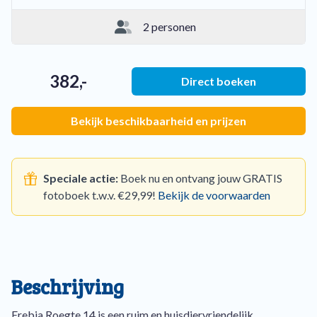
2 personen
382,-
Direct boeken
Bekijk beschikbaarheid en prijzen
Speciale actie:
Boek nu en ontvang jouw GRATIS
fotoboek t.w.v. €29,99!
Bekijk de voorwaarden
Beschrijving
Erebia Roegte 14 is een ruim en huisdiervriendelijk