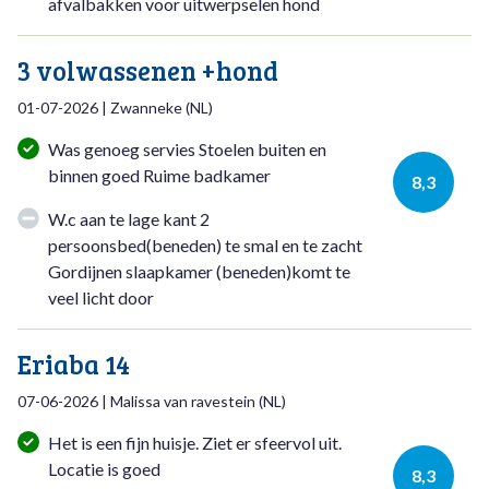
afvalbakken voor uitwerpselen hond
3 volwassenen +hond
01-07-2026
|
Zwanneke
(
NL
)
Was genoeg servies Stoelen buiten en
binnen goed Ruime badkamer
8,3
W.c aan te lage kant 2
persoonsbed(beneden) te smal en te zacht
Gordijnen slaapkamer (beneden)komt te
veel licht door
Eriaba 14
07-06-2026
|
Malissa van ravestein
(
NL
)
Het is een fijn huisje. Ziet er sfeervol uit.
Locatie is goed
8,3