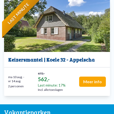
LAST MINUTE
Keizersmantel | Koele 32 - Appelscha
672,-
ma 10 aug.
-
562,-
vr 14 aug.
Meer info
Last minute: 17%
2 personen
Incl. alle toeslagen
Vakantieparken